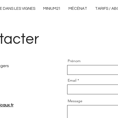
E DANS LES VIGNES
MINIUM21
MÉCÉNAT
TARIFS / A
tacter
Prénom
ngers
Email
Message
caux.fr