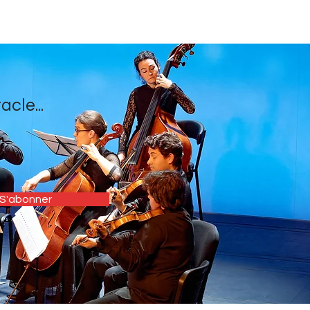
cle...
S'abonner