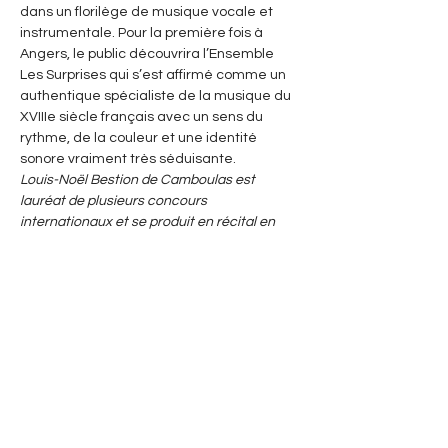
dans un florilège de musique vocale et 
instrumentale. Pour la première fois à 
Angers, le public découvrira l’Ensemble 
Les Surprises qui s’est affirmé comme un 
authentique spécialiste de la musique du 
XVIIIe siècle français avec un sens du 
rythme, de la couleur et une identité 
sonore vraiment très séduisante.
Louis-Noël Bestion de Camboulas est 
lauréat de plusieurs concours 
internationaux et se produit en récital en 
Europe et en Amérique. Il a été artiste en 
résidence à la Fondation Royaumont en 
tant qu’organiste sur l’orgue Cavaillé-Coll. Il 
dirige l’ensemble Les Surprises, spécialisé 
dans le répertoire vocal et instrumental des 
XVIIe et XVIIIe siècles. À la fois chanteuse et 
actrice, Révélation lyrique de L’ADAMI en 
2016, Marie Perbost a remporté les 
Victoires de la musique classique en tant 
que Révélation lyrique en 2020.